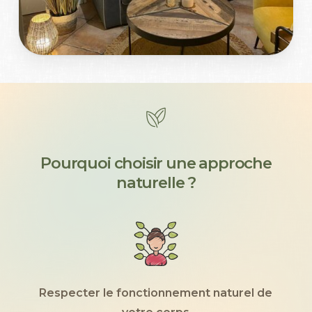
P
o
u
r
q
u
o
i
c
h
o
i
s
i
r
u
n
e
a
p
p
r
o
c
h
e
n
a
t
u
r
e
l
l
e
?
Respecter le fonctionnement naturel de