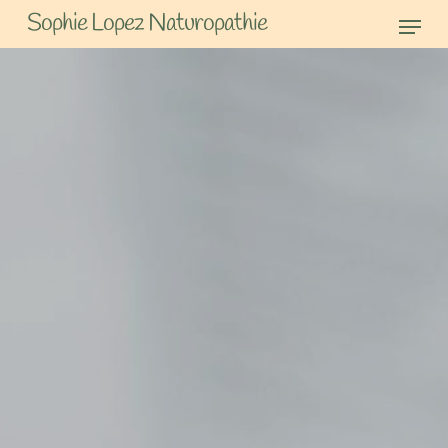
Skip
Men
Sophie Lopez Naturopathie
to
main
content