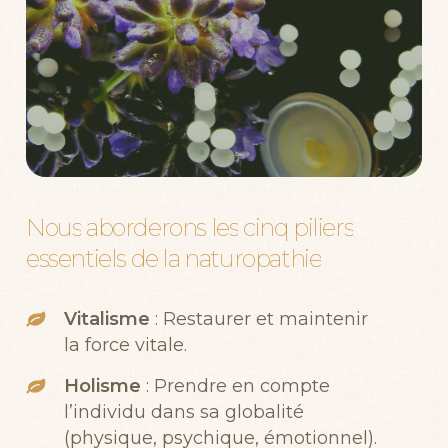
Nous
aborderons
les
cinq
piliers
essentiels
de
la
naturopathie
Vitalisme
: Restaurer et maintenir
la force vitale.
Holisme
: Prendre en compte
l’individu dans sa globalité
(physique, psychique, émotionnel).