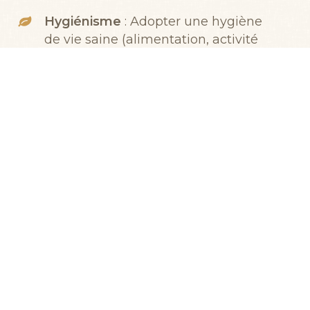
Hygiénisme
: Adopter une hygiène
de vie saine (alimentation, activité
physique, équilibre émotionnel).
Humorisme
: Pratiquer des cures
de détoxification ou de
revitalisation pour réguler les
carences et les surcharges.
Causalisme
: Identifier et traiter la
cause profonde des déséquilibres
plutôt que de simplement
atténuer les symptômes.
Prendre rendez-vous