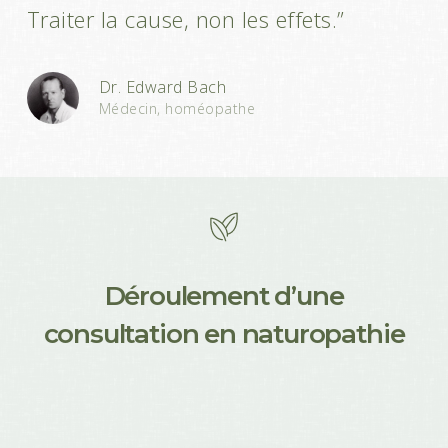
Traiter la cause, non les effets.”
Dr. Edward Bach
Médecin, homéopathe
D
é
r
o
u
l
e
m
e
n
t
d
’
u
n
e
c
o
n
s
u
l
t
a
t
i
o
n
e
n
n
a
t
u
r
o
p
a
t
h
i
e