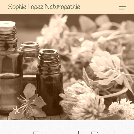
Skip
Men
Sophie Lopez Naturopathie
to
main
content