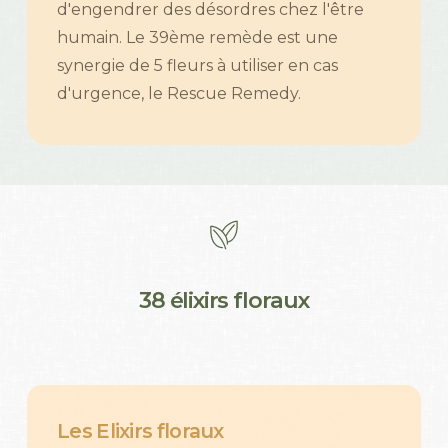
d'engendrer des désordres chez l'être
humain. Le 39ème remède est une
synergie de 5 fleurs à utiliser en cas
d'urgence, le Rescue Remedy.
3
8
é
l
i
x
i
r
s
f
l
o
r
a
u
x
Les
Elixirs
floraux