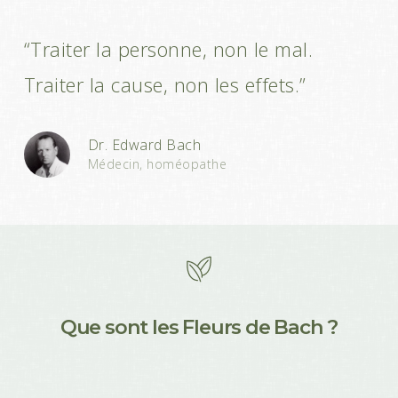
“Traiter la personne, non le mal.
Traiter la cause, non les effets.”
Dr. Edward Bach
Médecin, homéopathe
Q
u
e
s
o
n
t
l
e
s
F
l
e
u
r
s
d
e
B
a
c
h
?